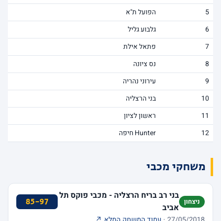
5
הפועל ת"א
6
גלבוע גליל
7
פתאל אילת
8
נס ציונה
9
עירוני נהריה
10
בני הרצליה
11
ראשון לציון
12
Hunter חיפה
משחקי מכבי
בני רב בריח הרצליה - מכבי פוקס תל
85-97
ניצחון
אביב
27/05/2018 ·
עמוד המשחק המלא ↗