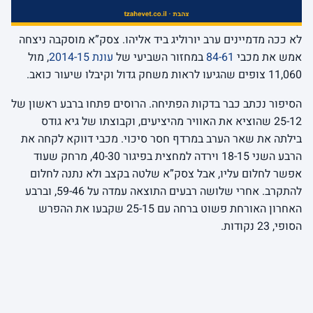
לא ככה מדמיינים ערב יורוליג ביד אליהו. צסק”א מוסקבה ניצחה
אמש את מכבי
84-61
במחזור השביעי של
עונת 2014-15
, מול
11,060 צופים שהגיעו לראות משחק גדול וקיבלו שיעור כואב.
הסיפור נכתב כבר בדקות הפתיחה. הרוסים פתחו ברבע ראשון של
25-12 שהוציא את האוויר מהיציעים, וקבוצתו של גיא גודס
בילתה את שאר הערב במרדף חסר סיכוי. מכבי דווקא לקחה את
הרבע השני 18-15 וירדה למחצית בפיגור 40-30, מרחק שעוד
אפשר לחלום עליו, אבל צסק”א שלטה בקצב ולא נתנה לחלום
להתקרב. אחרי שלושה רבעים התוצאה עמדה על 59-46, וברבע
האחרון האורחת פשוט ברחה עם 25-15 שקבעו את ההפרש
הסופי, 23 נקודות.