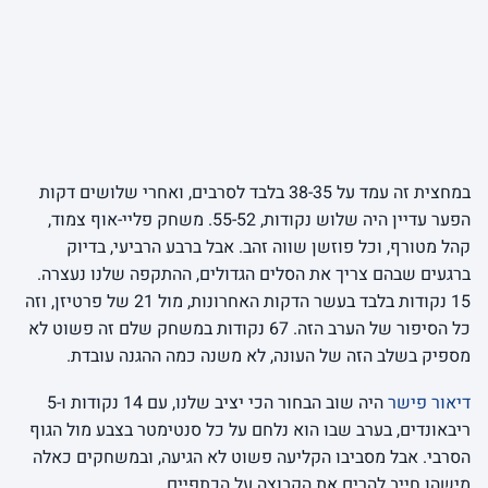
במחצית זה עמד על 38-35 בלבד לסרבים, ואחרי שלושים דקות
הפער עדיין היה שלוש נקודות, 55-52. משחק פליי-אוף צמוד,
קהל מטורף, וכל פוזשן שווה זהב. אבל ברבע הרביעי, בדיוק
ברגעים שבהם צריך את הסלים הגדולים, ההתקפה שלנו נעצרה.
15 נקודות בלבד בעשר הדקות האחרונות, מול 21 של פרטיזן, וזה
כל הסיפור של הערב הזה. 67 נקודות במשחק שלם זה פשוט לא
מספיק בשלב הזה של העונה, לא משנה כמה ההגנה עובדת.
דיאור פישר
היה שוב הבחור הכי יציב שלנו, עם 14 נקודות ו-5
ריבאונדים, בערב שבו הוא נלחם על כל סנטימטר בצבע מול הגוף
הסרבי. אבל מסביבו הקליעה פשוט לא הגיעה, ובמשחקים כאלה
מישהו חייב להרים את הקבוצה על הכתפיים.