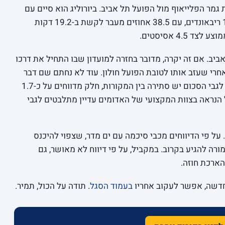
ר הפלייאוף מול הפועל תל אביב. ביורוליג הוא סיים עם
ממוצעים של 7.1 נקודות, 5.2 אסיסטים ו-1.8 ריבאונדים, עם 38.5 אחוזים מעבר לקשת ב-19.2 דקות
אביב. אם זה יקרה, מדובר בחזרה למועדון שבו התחיל את דרכו
20 ל-2017, תשע שנים אחרי שעזב אותו לטובת הפועל חולון. עוד לא נחתם שם דבר
רשמית, אבל מדברים על חוזה לשלוש שנים. לגבי הסכום יש סתירה בין המקורות, חלק מדווחים על כ-1.7
ה וחלק על כ-1.6 מיליון. ככל הנראה בצוות המקצועי של האדומים עדיין מתלבטים לגבי
על פי הדיווחים מכבי סיכמה עם ים מדר, שצפוי להיכנס
ה להגיע בקרוב. במקביל, על פי דיווח לא מאושר, גם
הארכת חוזה.
חדשה, אפשר לעקוב אחריו
בעמוד הסגל
. תודה על הכול, תמיר.