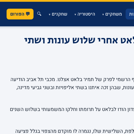
ת
משחקים
היסטוריה
שחקנים
🔍
💬 הפורום
▾
▾
▾
אט אחרי שלוש עונות ושתי
שני, 6 ביולי 2026) הגיע הסוף הרשמי לפרק של תמיר בלאט אצלנו. מכבי תל אביב הודיעה
נות, שבהן זכה איתנו בשתי אליפויות ובשני גביעי מדינה,
דון הודו לבלאט על תרומתו וחלקו המשמעותי בשלוש השנים
ע אלינו ב-2023. העונה החולפת, השלישית שלו, נגמרה לו מוקדם מהצפוי בגלל פציעה